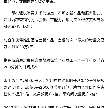
体经济，共同构建“活水”生态。
即携程以消费需求为触点，不断创新产品和服务形式，
通过内容营销的方式强化种草能力，帮助实体经济实现高效
首
触达转化。比如：
页
与合作伙伴推出酒店套餐产品，套餐为商户带来的增量交易
新
额达到1000万/天；
商
业
携程商旅通过集成方案帮助每位企业员工平均一年可以节省
5
200分钟的时间成本；
G
采用语音自动化机器人，将用户自确认时长从3.49分钟缩短
人
到31.01秒，日均带来2000张增量订单，助力合作伙伴房态
工
控制率提升3倍，交易额提升2倍，平均间夜量提升2倍；
智
能
2022年携程商旅与酒店系统对接率提升了467%，同时通过