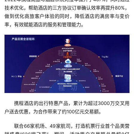
A
技术优化，帮助酒店的三方协议订单确认效率再提升80%，
I
做到优化商旅客户体验的同时，降低酒店的满房率与变价
率，有效赋能酒店的服务和管理能力。
科
技
快
讯
创
投
纪
数
说
携程酒店的出行特惠产品，累计为超过3000万交叉用
新
户送去优惠，为合作带来了约100亿元交易额。
商
联合66家机场、49家航司，打造机票行业首个品类营
新