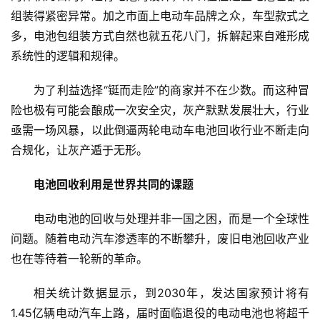
投
组装得紧密异常。加之市面上电动车品牌之众，车型款式之
纪
多，电池包组装方式自然也就五花八门，拆解起来自难形成
系统性的逻辑和规律。
数
说
为了利益选择“铤而走险”的商家并不在少数。而这种冒
新
险也极有可能会酿成一次安全灾，灰产默默发展壮大，行业
商
亟需一场风暴，以此倒逼两轮电动车电池回收行业不断走向
合规化，让灰产遁于无形。
新
商
电池回收利用是世界共同的课题
专
栏
电动电池的回收与处理并非一国之困，而是一个全球性
问题。随着电动汽车渗透率的不断攀升，废旧电池回收产业
专
也在等待着一轮新的革命。
题
相关统计数据显示，到2030年，发达国家预计将有
1.45亿辆电动汽车上路，届时面临退役的电动电池也将超千