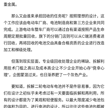
业
重金属。
5
那么又由谁来承担回收的任务呢？按照理想的设计，这
G
个工作应该由电动车厂商、电池制造商和第三方企业来共同
完成。上游电动车整车厂商可以通过自有渠道按照产品生命
人
周期定期批量回收，旗下的分销门店则可以从C端消费者进
工
行回收，再将回收的电池交由具备合格资质的企业进行改造
智
加工和梯级处理。
能
A
但落到现实层面，专业级回收处理企业的稀缺、拆解利
I
用技术门槛之高以及成本高企让不少企业开始心存“侥幸心
理”，企图蒙混过关，也日渐养肥了一个灰色产业。
科
技
要知道，拆解二轮电动车电池并不是件容易事，因为它
快
们在设计之初似乎未考虑过有一天要面临拆解和再利用，所
讯
有的设计都是为了美观和轻便服务。以最大限度减少电池包
的体积为目的，进行电池的设计，所以往往这些电池包都被
创