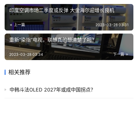
印度空调市场二季度或反弹 大金海尔迎增长良机
上一篇
2023-03-28 03:31
重新“染指”电视，联想真的想清楚了吗？
2023-03-28 03:34
下一篇
相关推荐
中韩斗法OLED 2027年或成中国拐点？
三星除了彩电全球第一 2025年生药制剂产能或是全球第
一
精细化运营的百度 组合拳下的新商业势能