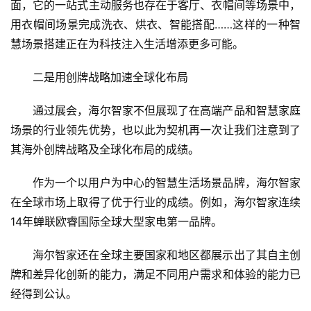
面，它的一站式主动服务也存在于客厅、衣帽间等场景中，
用衣帽间场景完成洗衣、烘衣、智能搭配……这样的一种智
创
投
慧场景搭建正在为科技注入生活增添更多可能。
纪
二是用创牌战略加速全球化布局
数
通过展会，海尔智家不但展现了在高端产品和智慧家庭
说
场景的行业领先优势，也以此为契机再一次让我们注意到了
新
商
其海外创牌战略及全球化布局的成绩。
作为一个以用户为中心的智慧生活场景品牌，海尔智家
新
商
在全球市场上取得了优于行业的成绩。例如，海尔智家连续
专
14年蝉联欧睿国际全球大型家电第一品牌。
栏
海尔智家还在全球主要国家和地区都展示出了其自主创
专
牌和差异化创新的能力，满足不同用户需求和体验的能力已
题
经得到公认。