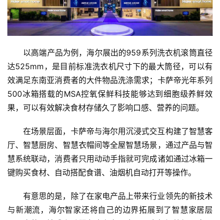
新
商
业
5
以高端产品为例，海尔展出的959系列洗衣机滚筒直径
G
达525mm，是目前标准洗衣机尺寸下的最大筒径，可以有
效满足东南亚消费者的大件物品洗涤需求；卡萨帝光年系列
人
500冰箱搭载的MSA控氧保鲜科技能够达到细胞级养鲜效
工
果，可以有效解决食材存储久了影响口感、营养的问题。
智
能
在场景层面，卡萨帝与海尔用沉浸式交互构建了智慧客
A
厅、智慧厨房、智慧衣帽间等全屋智慧场景，通过产品与智
I
慧系统联动，消费者只用动动手指就可完成诸如通过冰箱一
键购买食材、自动搭配食谱、油烟机自动打开等操作。
科
技
有意思的是，除了在家电产品上带来行业领先的新技术
快
与新潮流，海尔智家还将自己的边界拓展到了智慧家居层
讯