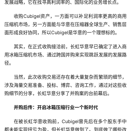
发展战略，它在找寻高利润率的、国际化的业务增长点。
人
收购Cubigel资产，一方面可以补足利润率更高的商用
工
智
压缩机市场，另一方面能与华意在压缩器全球生产、销售层
能
面形成良好协同，所以Cubigel是华意的一个理想标的。
A
I
其实，在正式收购接洽前，长虹华意早已确定了进入商
用冰箱压缩机市场、通过跨国并购来实现跳跃发展的发展路
科
径。
技
快
当然，此次收购交易还存在着大量复杂而繁琐的细节，
讯
涉及海量交易准备、投标、博弈、咨询工作，通过对这些收
购细节的分享，长虹华意分享了并购案的台前幕后。
创
投
并购后传：开启冰箱压缩行业一个新时代
纪
在被长虹华意收购前，Cubigel曾先后在多个股东手中
数
都未能实现扭亏为盈，但长虹华意做到了。到底做了哪些改