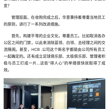
说
变？
新
商
管理层面，在收购完成之后，华意秉持着尊重当地员工
的原则，进行了一系列改进措施。
新
商
首先，构建平等的企业文化，尊重员工。比如取消各办
专
公区之间的门禁，以此来消除蓝领、白领、总经理之间的交
栏
流隔阂。甚至，HCB .公司这个新名字都是由公司所有员工
一起确定的。还有成立足球俱乐部、太极俱乐部、管理者积
专
极与员工打成一片…这些“得人心”的举措很快就取得了成
题
效。