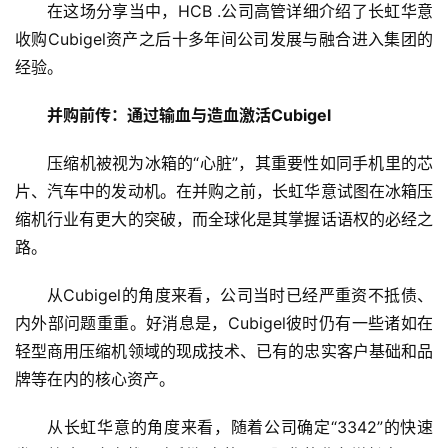
在这场分享当中，HCB .公司高管详细介绍了长虹华意
收购Cubigel资产之后十多年间公司发展与融合进入集团的
经验。
并购前传：通过输血与造血激活Cubigel
压缩机被视为冰箱的“心脏”，其重要性如同手机里的芯
片、汽车中的发动机。在并购之前，长虹华意试图在冰箱压
缩机行业有更大的突破，而全球化是其掌握话语权的必经之
首
页
路。
从Cubigel的角度来看，公司当时已经严重资不抵债、
新
内外部问题重重。好消息是，Cubigel彼时仍有一些诸如在
商
业
轻型商用压缩机领域的现成技术、已有的忠实客户基础和品
牌等在内的核心资产。
5
G
从长虹华意的角度来看，随着公司确定“3342”的快速