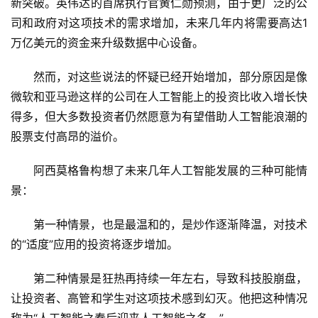
新突破。英伟达的首席执行官黄仁勋预测，由于更广泛的公
首
司和政府对这项技术的需求增加，未来几年内将需要高达1
页
万亿美元的资金来升级数据中心设备。
新
然而，对这些说法的怀疑已经开始增加，部分原因是像
商
微软和亚马逊这样的公司在人工智能上的投资比收入增长快
业
得多，但大多数投资者仍然愿意为有望借助人工智能浪潮的
股票支付高昂的溢价。
5
G
阿西莫格鲁构想了未来几年人工智能发展的三种可能情
景：
人
工
第一种情景，也是最温和的，是炒作逐渐降温，对技术
智
的“适度”应用的投资将逐步增加。
能
A
第二种情景是狂热再持续一年左右，导致科技股崩盘，
I
让投资者、高管和学生对这项技术感到幻灭。他把这种情况