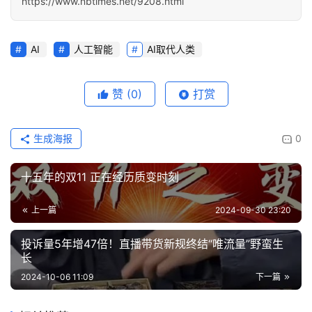
https://www.nbtimes.net/9208.html
AI
人工智能
AI取代人类
赞
(0)
打赏
生成海报
0
十五年的双11 正在经历质变时刻
上一篇
2024-09-30 23:20
投诉量5年增47倍！直播带货新规终结“唯流量”野蛮生
长
2024-10-06 11:09
下一篇