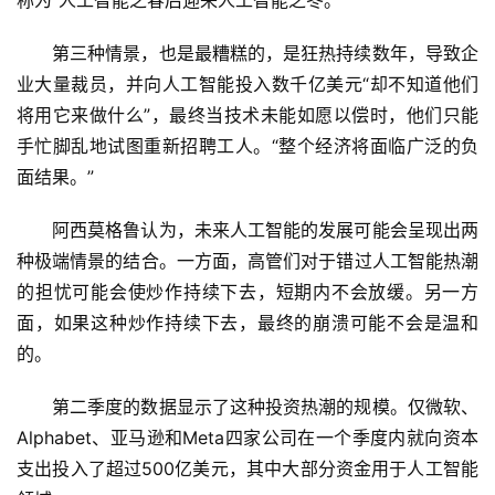
称为“人工智能之春后迎来人工智能之冬。”
科
技
第三种情景，也是最糟糕的，是狂热持续数年，导致企
快
业大量裁员，并向人工智能投入数千亿美元“却不知道他们
讯
将用它来做什么”，最终当技术未能如愿以偿时，他们只能
手忙脚乱地试图重新招聘工人。“整个经济将面临广泛的负
创
投
面结果。”
纪
阿西莫格鲁认为，未来人工智能的发展可能会呈现出两
种极端情景的结合。一方面，高管们对于错过人工智能热潮
数
说
的担忧可能会使炒作持续下去，短期内不会放缓。另一方
新
面，如果这种炒作持续下去，最终的崩溃可能不会是温和
商
的。
新
第二季度的数据显示了这种投资热潮的规模。仅微软、
商
Alphabet、亚马逊和Meta四家公司在一个季度内就向资本
专
支出投入了超过500亿美元，其中大部分资金用于人工智能
栏