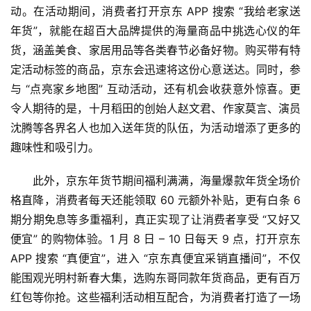
动。在活动期间，消费者打开京东 APP 搜索 “我给老家送
科
技
年货”，就能在超百大品牌提供的海量商品中挑选心仪的年
快
货，涵盖美食、家居用品等各类春节必备好物。购买带有特
讯
定活动标签的商品，京东会迅速将这份心意送达。同时，参
与 “点亮家乡地图” 互动活动，还有机会收获意外惊喜。更
创
令人期待的是，十月稻田的创始人赵文君、作家莫言、演员
投
沈腾等各界名人也加入送年货的队伍，为活动增添了更多的
纪
趣味性和吸引力。
数
此外，京东年货节期间福利满满，海量爆款年货全场价
说
格直降，消费者每天还能领取 60 元额外补贴，更有白条 6 
新
期分期免息等多重福利，真正实现了让消费者享受 “又好又
商
便宜” 的购物体验。1 月 8 日 – 10 日每天 9 点，打开京东 
APP 搜索 “真便宜”，进入 “京东真便宜采销直播间”，不仅
新
商
能围观光明村新春大集，选购东哥同款年货商品，更有百万
专
红包等你抢。这些福利活动相互配合，为消费者打造了一场
栏