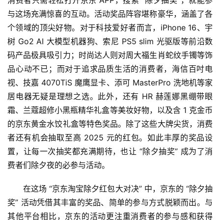
消费者只需轻松打开京东 APP，搜索 “除夕抽奖”，就能参
与这场充满惊喜的互动。活动奖品阵容堪称豪华，涵盖了各
个领域的顶尖好物。对于科技爱好者而言，iPhone 16、宇
树 Go2 AI 大模型机器狗、索尼 PS5 slim 光驱版等前沿数
码产品极具吸引力；时尚达人则对周大福生肖蛇纹手镯等饰
品心动不已；而对于追求品质生活的消费者，海信百吋电
视、技嘉 4070TiS 魔鹰显卡、添可 MasterPro 洗地机等家
居电器无疑是理想之选。此外，还有 HR 赫莲娜黑绷带眼
霜、兰蔻超修小黑瓶精华礼盒等美妆好物，以及含 1 克金币
的京东黄金水饺礼盒等特色奖品。除了这些大牌尖货，消费
者还有机会抽取至高 2025 元的红包。如此丰厚的奖品设
置，让每一次抽奖都充满期待，也让 “除夕抽奖” 成为了消
费者们除夕夜的必参与活动。
在这场 “京东淘宝除夕红包大对决” 中，京东的 “除夕抽
奖” 活动凭借其丰富的奖品、简单的参与方式脱颖而出。与
其他平台相比，京东的活动更注重消费者的参与感和获得