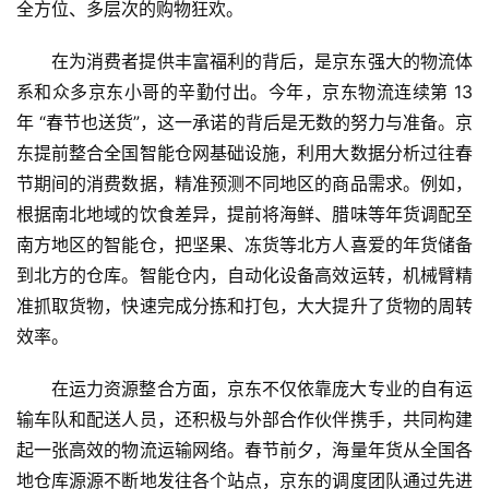
全方位、多层次的购物狂欢。
专
在为消费者提供丰富福利的背后，是京东强大的物流体
题
系和众多京东小哥的辛勤付出。今年，京东物流连续第 13 
年 “春节也送货”，这一承诺的背后是无数的努力与准备。京
东提前整合全国智能仓网基础设施，利用大数据分析过往春
节期间的消费数据，精准预测不同地区的商品需求。例如，
根据南北地域的饮食差异，提前将海鲜、腊味等年货调配至
南方地区的智能仓，把坚果、冻货等北方人喜爱的年货储备
到北方的仓库。智能仓内，自动化设备高效运转，机械臂精
准抓取货物，快速完成分拣和打包，大大提升了货物的周转
效率。
在运力资源整合方面，京东不仅依靠庞大专业的自有运
输车队和配送人员，还积极与外部合作伙伴携手，共同构建
起一张高效的物流运输网络。春节前夕，海量年货从全国各
地仓库源源不断地发往各个站点，京东的调度团队通过先进