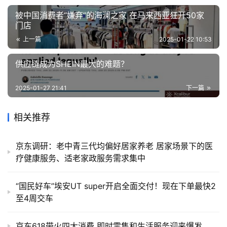
被中国消费者“嫌弃”的海澜之家 在马来西亚狂开50家
门店
上一篇
2025-01-22 10:53
供应链成为SHEIN最大的难题？
2025-01-27 21:41
下一篇
相关推荐
京东调研：老中青三代均偏好居家养老 居家场景下的医
疗健康服务、适老家政服务需求集中
“国民好车”埃安UT super开启全面交付！现在下单最快2
至4周交车
京东618带火四大消费 即时零售和生活服务迎来爆发