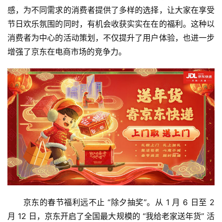
感，为不同需求的消费者提供了多样的选择，让大家在享受
首
节日欢乐氛围的同时，有机会收获实实在在的福利。这种以
页
消费者为中心的活动策划，不仅提升了用户体验，也进一步
增强了京东在电商市场的竞争力。
新
商
业
5
G
人
工
智
能
A
京东的春节福利远不止 “除夕抽奖”。从 1 月 6 日至 2 
I
月 12 日，京东开启了全国最大规模的 “我给老家送年货” 活