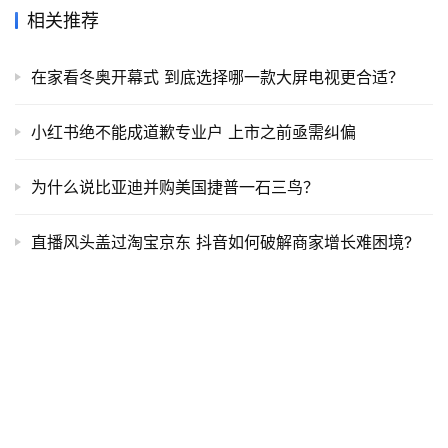
相关推荐
在家看冬奥开幕式 到底选择哪一款大屏电视更合适？
小红书绝不能成道歉专业户 上市之前亟需纠偏
为什么说比亚迪并购美国捷普一石三鸟？
直播风头盖过淘宝京东 抖音如何破解商家增长难困境?
居家或野餐 必备便携式果蔬机的五个理由
为何卡萨帝的科技原创能成为行业热词？