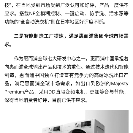
A
技”，在当地受到市场受到广泛认可和好评，产品一度供不
I
应求。搭载NF全模糊控制、一键启动、仿手洗、活水漂等
功能的“全自动洗衣机”则在日本地区好评度不断。
科
技
三是智能制造工厂提速，满足惠而浦集团全球市场需
快
求。
讯
作为惠而浦全球七大研发中心之一，惠而浦中国承担着
创
向惠而浦全球输出产品和技术的重任。通过技术迭代和智能
投
制造，惠而浦中国独立打造富有竞争力的高端冰洗出口产
纪
品，满足惠而浦全球市场需求，如出口到欧洲的Majesty 
Premium产品，采用DD直驱变频电机，更加静音与节能，
数
深得当地消费者好评，目前已供不应求。
说
新
商