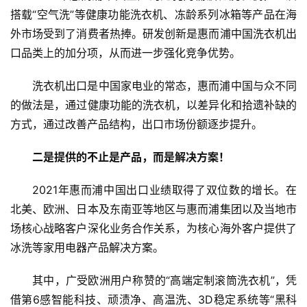
搭载“空气洗”等健康功能洗衣机、冻龄系列冰箱等产品在海
外市场受到了消费者热捧。研发创新是惠而浦中国洗衣机出
口品类上的加分项，从而进一步强化竞争优势。
首
洗衣机出口是中国家电业的常态，惠而浦中国与众不同
页
的做法是，通过健康功能的洗衣机，以差异化和拾遗补缺的
方式，通过改善产品结构，出口市场份额逐步提升。
新
商
二是提供的不止是产品，而是解决方案！
业
2021年惠而浦中国出口业绩取得了双位数的增长。在
5
北美、欧洲、日本及东南亚等地区与惠而浦集团以及当地市
G
场核心战略客户深化业务合作关系，为核心海外客户提供了
冰洗等家用电器产品解决方案。
人
工
其中，广受欧洲用户称赞的“高端定制滚筒洗衣机”，凭
智
借第6感智能科技、顽渍净、高温洗、3D稳定系统等“黑科
能