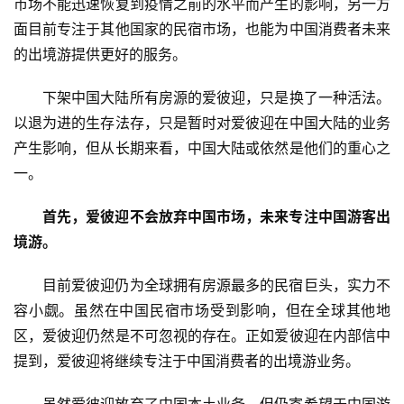
市场不能迅速恢复到疫情之前的水平而产生的影响，另一方
面目前专注于其他国家的民宿市场，也能为中国消费者未来
的出境游提供更好的服务。
下架中国大陆所有房源的
爱彼迎
，
只是换了一种活法。
以退为进的生存法存，只是暂时对爱彼迎在中国大陆的业务
首
产生影响，但从长期来看，中国大陆或依然是他们的重心之
页
一。
新
首先，爱彼迎不会放弃中国市场，未来专注中国游客出
商
境游。
业
目前爱彼迎仍为全球拥有房源最多的民宿巨头，实力不
5
容小觑。虽然在中国民宿市场受到影响，但在全球其他地
G
区，爱彼迎仍然是不可忽视的存在。正如爱彼迎在内部信中
提到，爱彼迎将继续专注于中国消费者的出境游业务。
人
工
虽然爱彼迎放弃了中国本土业务，但仍寄希望于中国游