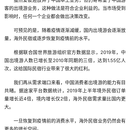
智
能
客的出境游业务
，
这种做法是符合企业利益的。当市场受到
A
影响时，任何一个企业都会做出决策改变。
I
可预见的是，随着疫情逐渐减缓，国内出境游会逐渐放
科
量，海外民宿或逐步恢复到疫情前的水平。
技
快
根据联合国世界旅游组织官方数据显示，
2019年，中
讯
国出境游人数已增长至2010年同期的三倍，达到1.55亿人
次，这给国际民宿行业带来了很大的红利。
创
投
我们再从需求端口来看，中国消费者出境游的能力有目
纪
共睹。据途家平台数据统计，
2019年上半年境外民宿订单
量增长近4倍，境内增长仅2倍，海外民宿需求量比国内更
数
大。
说
新
一旦恢复到疫情前的消费水平，海外民宿业务仍然会有
商
更多的增长空间。